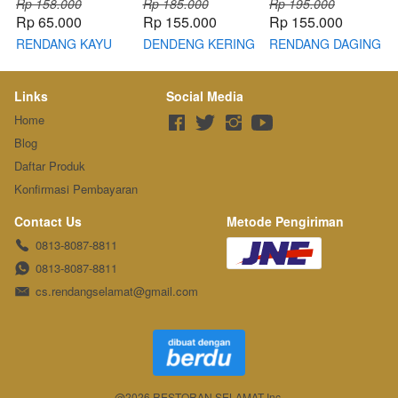
Rp 158.000
Rp 185.000
Rp 195.000
Rp 65.000
Rp 155.000
Rp 155.000
RENDANG KAYU
DENDENG KERING
RENDANG DAGING
BAKAR SELAMAT
SELAMAT PADANG
SELAMAT PADANG
200 GRAM
500 Gram
Links
Social Media
Home
Blog
Daftar Produk
Konfirmasi Pembayaran
Contact Us
Metode Pengiriman
0813-8087-8811
0813-8087-8811
cs.rendangselamat@gmail.com
@
2026
RESTORAN SELAMAT Inc.